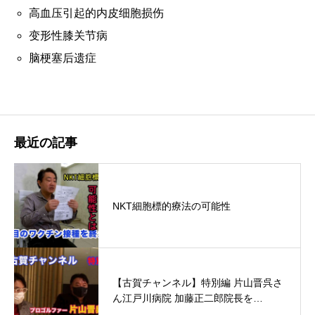
高血压引起的内皮细胞损伤
变形性膝关节病
脑梗塞后遗症
最近の記事
NKT細胞標的療法の可能性
【古賀チャンネル】特別編 片山晋呉さ
ん江戸川病院 加藤正二郎院長を…