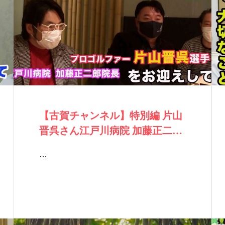
【古賀チャンネル】特別編 片山
晋呉さん江戸川病院 加藤正二郎
院長を迎え…
…