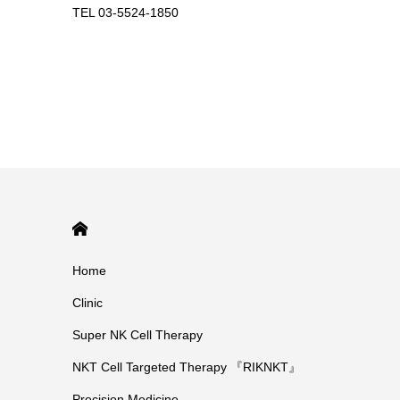
TEL 03-5524-1850
HOME
Home
Clinic
Super NK Cell Therapy
NKT Cell Targeted Therapy 『RIKNKT』
Precision Medicine