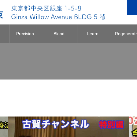
Precision
Blood
Learn
Regenerati
Medicine
Component
about
Medicine
Collection
NKT
』
Therapy.