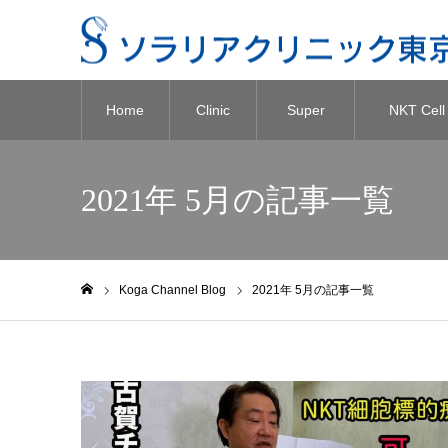
Home
Clinic
Super
NKT Cell
NK Cell
Targeted
2021年 5月の記事一覧
Therapy
Therapy
『RIKNKT
Koga Channel Blog
2021年 5月の記事一覧
ホーム